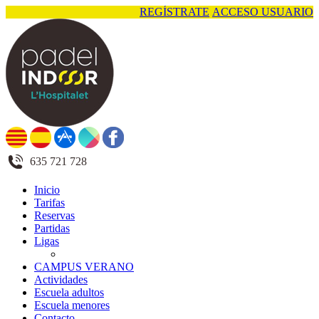
REGÍSTRATE
ACCESO USUARIO
635 721 728
Inicio
Tarifas
Reservas
Partidas
Ligas
CAMPUS VERANO
Actividades
Escuela adultos
Escuela menores
Contacto