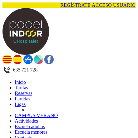
REGÍSTRATE
ACCESO USUARIO
635 721 728
Inicio
Tarifas
Reservas
Partidas
Ligas
CAMPUS VERANO
Actividades
Escuela adultos
Escuela menores
Contacto