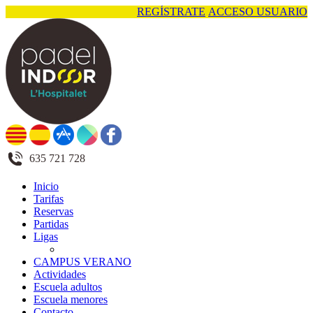
REGÍSTRATE
ACCESO USUARIO
635 721 728
Inicio
Tarifas
Reservas
Partidas
Ligas
CAMPUS VERANO
Actividades
Escuela adultos
Escuela menores
Contacto