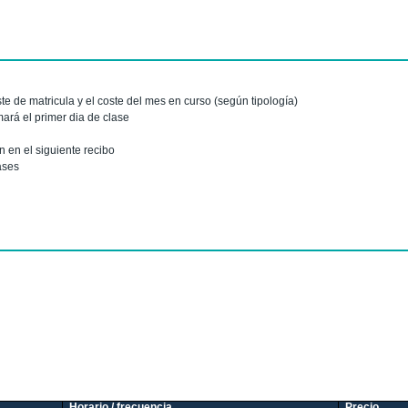
ste de matricula y el coste del mes en curso (según tipología)
ará el primer dia de clase
 en el siguiente recibo
ases
Horario / frecuencia
Precio