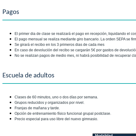
Pagos
El primer dia de clase se realizará el pago en recepción, liquidando el co
El pago mensual se realiza mediante giro bancario. La orden SEPA se firm
Se girará el recibo en los 3 primeros dias de cada mes
En caso de devolución del recibo se cargarán 5€ por gastos de devolución
No se realizan pagos de medio mes, ni habrá posibilidad de recuperar cl
Escuela de adultos
Clases de 60 minutos, uno o dos días por semana.
Grupos reducidos y organizados por nivel.
Franjas de mañana y tarde.
Opción de entrenamiento físico funcional grupal postclase.
Precio especial para uso libre del nuevo gimnasio.
Modalidad