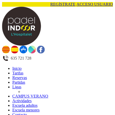
REGÍSTRATE
ACCESO USUARIO
635 721 728
Inicio
Tarifas
Reservas
Partidas
Ligas
CAMPUS VERANO
Actividades
Escuela adultos
Escuela menores
Contacto