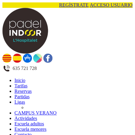
REGÍSTRATE
ACCESO USUARIO
635 721 728
Inicio
Tarifas
Reservas
Partidas
Ligas
CAMPUS VERANO
Actividades
Escuela adultos
Escuela menores
Contacto