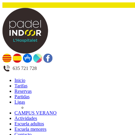
635 721 728
Inicio
Tarifas
Reservas
Partidas
Ligas
CAMPUS VERANO
Actividades
Escuela adultos
Escuela menores
Contacto