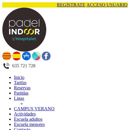
REGÍSTRATE
ACCESO USUARIO
635 721 728
Inicio
Tarifas
Reservas
Partidas
Ligas
CAMPUS VERANO
Actividades
Escuela adultos
Escuela menores
Contacto