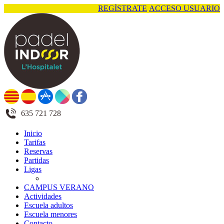
REGÍSTRATE
ACCESO USUARIO
635 721 728
Inicio
Tarifas
Reservas
Partidas
Ligas
CAMPUS VERANO
Actividades
Escuela adultos
Escuela menores
Contacto