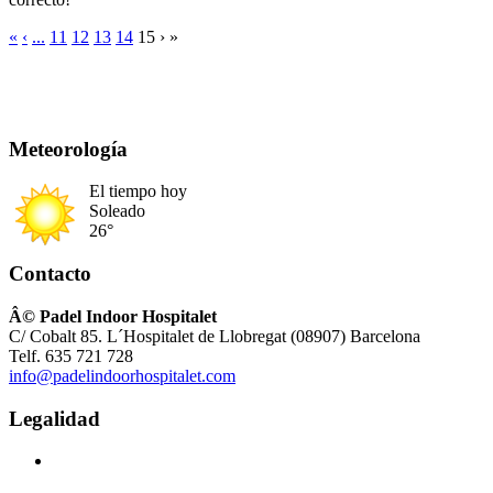
«
‹
...
11
12
13
14
15
›
»
Meteorología
El tiempo hoy
Soleado
26°
Contacto
Â© Padel Indoor Hospitalet
C/ Cobalt 85. L´Hospitalet de Llobregat (08907) Barcelona
Telf. 635 721 728
info@padelindoorhospitalet.com
Legalidad